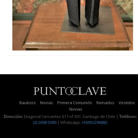
Bautizos
Novias
Primera Comunión
Reinados
Vestidos
Novias
Diagonal Cervantes 617 of 301. Santiago de Chile |
Dirección:
Teléfono:
(2) 2698 5090
| Whatsapp:
+56952296882